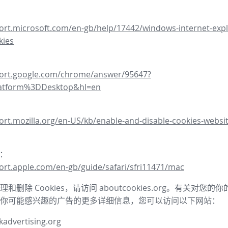
ort.microsoft.com/en-gb/help/17442/windows-internet-expl
kies
port.google.com/chrome/answer/95647?
latform%3DDesktop&hl=en
ort.mozilla.org/en-US/kb/enable-and-disable-cookies-websit
器：
ort.apple.com/en-gb/guide/safari/sfri11471/mac
和删除 Cookies，请访问 aboutcookies.org。有关对您
你可能感兴趣的广告的更多详细信息，您可以访问以下网站：
advertising.org