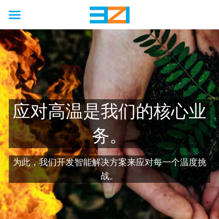
首页
行业
使用场景
非公路
公路
农业
能力
国际海上安全公约
应对高温是我们的核心业
工厂
矿业
汽车
接触保护
解决方案
工程
务。
石油天然气
铁路
卡车
硫化机
废气处理
模拟
联系我们
硬金属防护壳
为此，我们开发智能解决方案来应对每一个温度挑
海洋
工程
客车
压缩机
防火
制造
软金属防护罩
关于我们
战。
新能源
巨型轮胎
隔音
服务
柔性节能保温套
新闻动态
企业简介
啤酒厂
改造
国六/七
企业资质