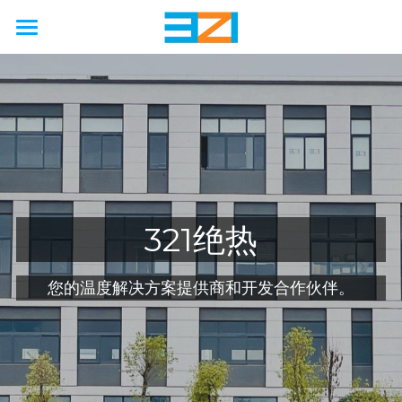
首页
行业
使用场景
非公路
公路
农业
能力
国际海上安全公约
工厂
矿业
汽车
接触保护
321绝热
解决方案
工程
石油天然气
铁路
卡车
硫化机
废气处理
模拟
联系我们
硬金属防护壳
您的温度解决方案提供商和开发合作伙伴。
海洋
工程
客车
压缩机
防火
制造
软金属防护罩
关于我们
新能源
巨型轮胎
隔音
服务
柔性节能保温套
新闻动态
企业简介
啤酒厂
改造
国六/七
企业资质