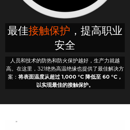
制药厂
三二一研发
化工厂
团队风采
最佳
接触保护
，提高职业
发电
安全
人员和技术的防热和防火保护越好，生产力就越
高。在这里，321绝热高温绝缘也提供了最佳解决方
案：
将表面温度从超过 1,000 °C 降低至 60 °C，
以实现最佳的接触保护。