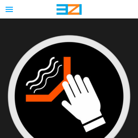
首页
行业
使用场景
非公路
公路
农业
能力
国际海上安全公约
工厂
矿业
汽车
接触保护
解决方案
工程
石油天然气
铁路
卡车
硫化机
废气处理
模拟
联系我们
硬金属防护壳
海洋
工程
客车
压缩机
防火
制造
软金属防护罩
关于我们
新能源
巨型轮胎
隔音
服务
柔性节能保温套
新闻动态
企业简介
啤酒厂
改造
国六/七
企业资质