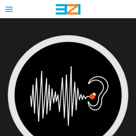
首页
行业
使用场景
非公路
公路
农业
能力
国际海上安全公约
工厂
矿业
汽车
接触保护
解决方案
工程
石油天然气
铁路
卡车
硫化机
废气处理
模拟
联系我们
硬金属防护壳
海洋
工程
客车
压缩机
防火
制造
软金属防护罩
关于我们
新能源
巨型轮胎
隔音
服务
柔性节能保温套
新闻动态
企业简介
啤酒厂
改造
国六/七
企业资质