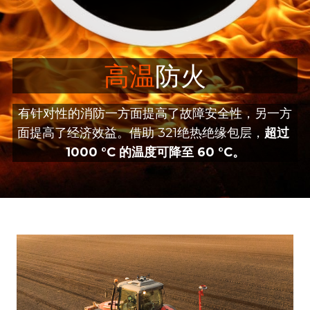
制药厂
三二一研发
化工厂
团队风采
高温
防火
发电
有针对性的消防一方面提高了故障安全性，另一方
面提高了经济效益。借助 321绝热绝缘包层，
超过 
1000 °C 的温度可降至 60 °C。