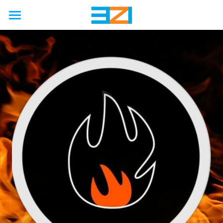
首页
行业
使用场景
非公路
公路
农业
能力
国际海上安全公约
工厂
矿业
汽车
接触保护
解决方案
工程
石油天然气
铁路
卡车
硫化机
废气处理
模拟
联系我们
硬金属防护壳
海洋
工程
客车
压缩机
防火
制造
软金属防护罩
关于我们
新能源
巨型轮胎
隔音
服务
柔性节能保温套
新闻动态
企业简介
啤酒厂
改造
国六/七
企业资质