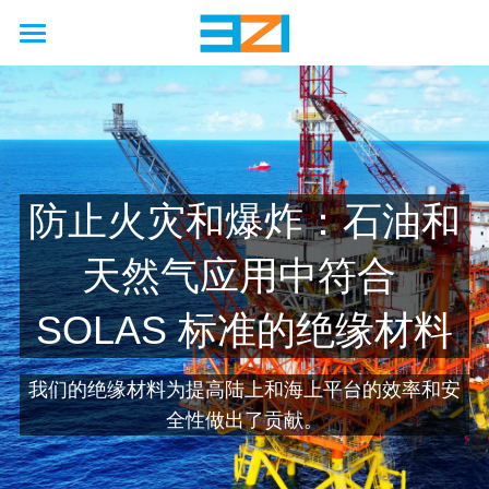
首页
行业
使用场景
非公路
防止火灾和爆炸：石油和
公路
农业
能力
国际海上安全公约
天然气应用中符合 
工厂
矿业
汽车
接触保护
解决方案
工程
SOLAS 标准的绝缘材料
石油天然气
铁路
卡车
硫化机
废气处理
模拟
联系我们
硬金属防护壳
海洋
工程
客车
压缩机
防火
制造
软金属防护罩
关于我们
我们的绝缘材料为提高陆上和海上平台的效率和安
全性做出了贡献。
新能源
巨型轮胎
隔音
服务
柔性节能保温套
新闻动态
企业简介
啤酒厂
改造
国六/七
企业资质