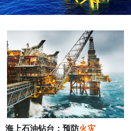
制药厂
三二一研发
化工厂
团队风采
发电
海上石油钻台：预防
火灾