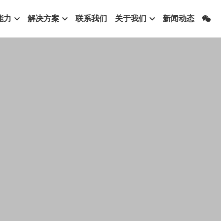
能力
解决方案
联系我们
关于我们
新闻动态