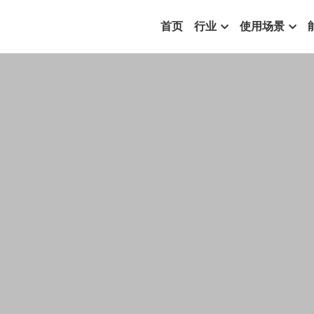
首页
行业
使用场景