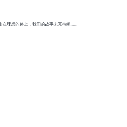
理想的路上，我们的故事未完待续......