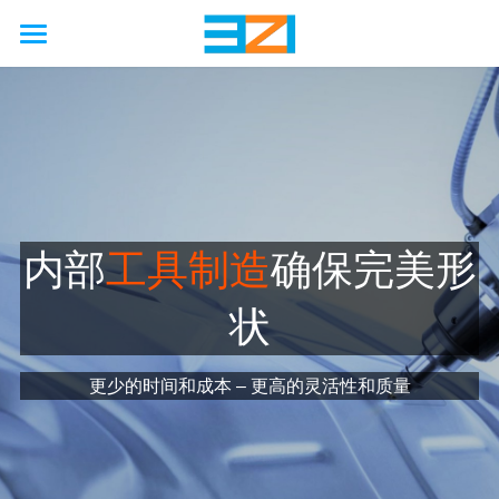
首页
行业
使用场景
非公路
公路
农业
能力
国际海上安全公约
内部
工具制造
确保完美形
工厂
矿业
汽车
接触保护
解决方案
工程
状
石油天然气
铁路
卡车
硫化机
废气处理
模拟
联系我们
硬金属防护壳
海洋
工程
客车
压缩机
防火
制造
更少的时间和成本 – 更高的灵活性和质量
软金属防护罩
关于我们
新能源
巨型轮胎
隔音
服务
柔性节能保温套
新闻动态
企业简介
啤酒厂
改造
国六/七
企业资质